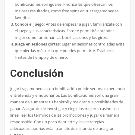
bonificaciones son iguales. Prioriza las que ofrezcan los
mejores resultados, como free spins en tus tragamonedas
favoritas.
Conoce el juego:
Antes de empezar a jugar, familiarízate con
el juego y sus características. Esto te permitirá entender
mejor cómo funcionan las bonificaciones y los giros.
Juega en sesiones cortas:
Jugar en sesiones controladas evita
que pierdas más de lo que puedes permitirte. Establece
límites de tiempo y de dinero.
Conclusión
Jugar tragamonedas con bonificación puede ser una experiencia
entretenida y emocionante. Las bonificaciones son una gran
manera de aumentar tu bankroll y mejorar tus posibilidades de
ganar. Asegúrate de investigar y elegir los mejores casinos en
línea, leer los términos de las promociones y jugar de manera
responsable. Con un poco de suerte y las estrategias
adecuadas, podrías estar a un clic de distancia de una gran