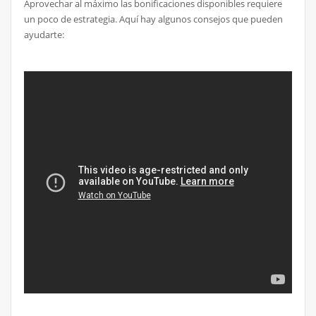
Aprovechar al máximo las bonificaciones disponibles requiere
un poco de estrategia. Aquí hay algunos consejos que pueden
ayudarte: