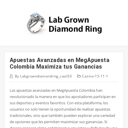
Skip
to
content
Apuestas Avanzadas en MegApuesta
Colombia Maximiza tus Ganancias
By
Labgrowndiamondring_caaf20
Casino-15-11-1
Las apuestas avanzadas en MegApuesta Colombia han
revolucionado la manera en que los apostadores participan en
sus deportes y eventos favoritos. Con esta plataforma, los
usuarios no solo tienen la oportunidad de realizar apuestas
tradicionales, sino que también pueden explorar una variedad
de opciones que les permiten maximizar sus ganancias. Si