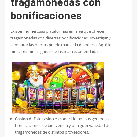
tragamonedas con
bonificaciones
Existen numerosas plataformas en línea que ofrecen
tragamonedas con diversas bonificaciones. Investigar y
comparar las ofertas puede marcar la diferencia. Aquí te
mencionamos algunas de las más recomendadas:
Casino A:
Este casino es conocido por sus generosas
bonificaciones de bienvenida y una gran variedad de
tragamonedas de distintos proveedores.