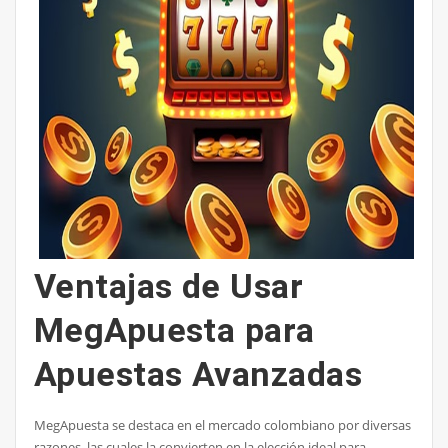
Ventajas de Usar
MegApuesta para
Apuestas Avanzadas
MegApuesta se destaca en el mercado colombiano por diversas
razones, las cuales la convierten en la elección ideal para