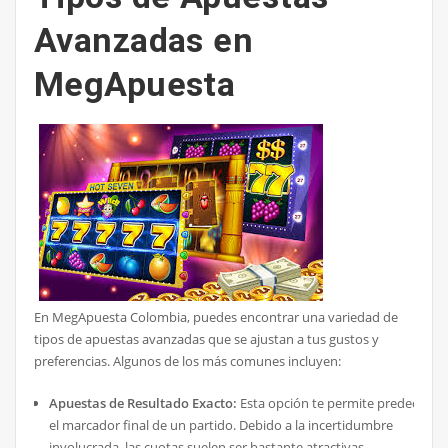
Avanzadas en
MegApuesta
En MegApuesta Colombia, puedes encontrar una variedad de
tipos de apuestas avanzadas que se ajustan a tus gustos y
preferencias. Algunos de los más comunes incluyen:
Apuestas de Resultado Exacto:
Esta opción te permite predecir
el marcador final de un partido. Debido a la incertidumbre
involucrada, las cuotas suelen ser bastante atractivas.