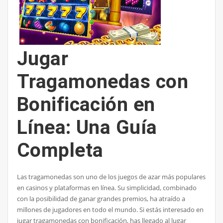
Jugar
Tragamonedas con
Bonificación en
Línea: Una Guía
Completa
Las tragamonedas son uno de los juegos de azar más populares
en casinos y plataformas en línea. Su simplicidad, combinado
con la posibilidad de ganar grandes premios, ha atraído a
millones de jugadores en todo el mundo. Si estás interesado en
jugar tragamonedas con bonificación, has llegado al lugar