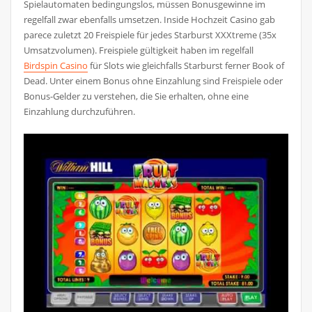
Spielautomaten bedingungslos, müssen Bonusgewinne im
regelfall zwar ebenfalls umsetzen. Inside Hochzeit Casino gab
parece zuletzt 20 Freispiele für jedes Starburst XXXtreme (35x
Umsatzvolumen). Freispiele gültigkeit haben im regelfall
Birdspin Casino
für Slots wie gleichfalls Starburst ferner Book of
Dead. Unter einem Bonus ohne Einzahlung sind Freispiele oder
Bonus-Gelder zu verstehen, die Sie erhalten, ohne eine
Einzahlung durchzuführen.