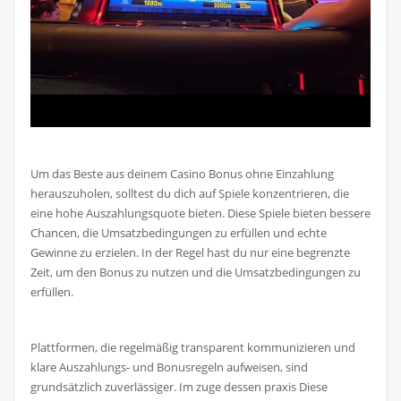
Um das Beste aus deinem Casino Bonus ohne Einzahlung
herauszuholen, solltest du dich auf Spiele konzentrieren, die
eine hohe Auszahlungsquote bieten. Diese Spiele bieten bessere
Chancen, die Umsatzbedingungen zu erfüllen und echte
Gewinne zu erzielen. In der Regel hast du nur eine begrenzte
Zeit, um den Bonus zu nutzen und die Umsatzbedingungen zu
erfüllen.
Plattformen, die regelmäßig transparent kommunizieren und
klare Auszahlungs- und Bonusregeln aufweisen, sind
grundsätzlich zuverlässiger. Im zuge dessen praxis Diese