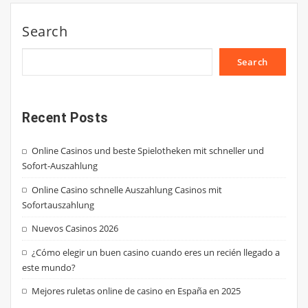
Search
Search
Recent Posts
Online Casinos und beste Spielotheken mit schneller und
Sofort-Auszahlung
Online Casino schnelle Auszahlung Casinos mit
Sofortauszahlung
Nuevos Casinos 2026
¿Cómo elegir un buen casino cuando eres un recién llegado a
este mundo?
Mejores ruletas online de casino en España en 2025