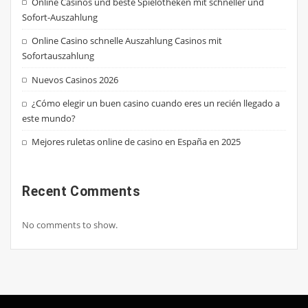
Online Casinos und beste Spielotheken mit schneller und
Sofort-Auszahlung
Online Casino schnelle Auszahlung Casinos mit
Sofortauszahlung
Nuevos Casinos 2026
¿Cómo elegir un buen casino cuando eres un recién llegado a
este mundo?
Mejores ruletas online de casino en España en 2025
Recent Comments
No comments to show.