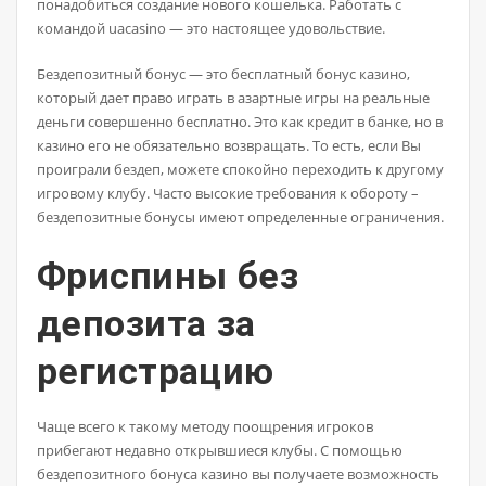
понадобиться создание нового кошелька. Работать с
командой uacasino — это настоящее удовольствие.
Бездепозитный бонус — это бесплатный бонус казино,
который дает право играть в азартные игры на реальные
деньги совершенно бесплатно. Это как кредит в банке, но в
казино его не обязательно возвращать. То есть, если Вы
проиграли бездеп, можете спокойно переходить к другому
игровому клубу. Часто высокие требования к обороту –
бездепозитные бонусы имеют определенные ограничения.
Фpиcпины бeз
дeпoзитa зa
peгиcтpaцию
Чаще всего к такому методу поощрения игроков
прибегают недавно открывшиеся клубы. С помощью
бездепозитного бонуса казино вы получаете возможность