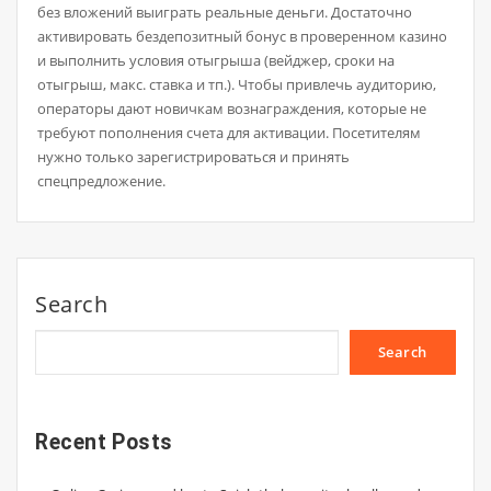
без вложений выиграть реальные деньги. Достаточно
активировать бездепозитный бонус в проверенном казино
и выполнить условия отыгрыша (вейджер, сроки на
отыгрыш, макс. ставка и тп.). Чтобы привлечь аудиторию,
операторы дают новичкам вознаграждения, которые не
требуют пополнения счета для активации. Посетителям
нужно только зарегистрироваться и принять
спецпредложение.
Search
Search
Recent Posts