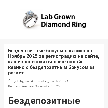
Skip
to
content
Бездепозитные бонусы в казино на
Ноябрь 2025 за регистрацию на сайте,
как использоватьновые онлайн
казино с бездепозитным бонусом за
регист
By
Labgrowndiamondring_caaf20
Bezflash.runovye-Onlayn-Kazino 20
Бездепозитные