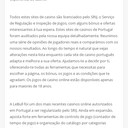
Todos estes sites de casino são licenciados pelo SRIJ, o Serviço
de Regulação e Inspeção de Jogos, com alguns bónus e ofertas
interessantes à tua espera. Estes sites de casinos de Portugal
foram auditados pela nossa equipa detalhadamente. Reunimos
uma série de opiniões de jogadores reais e comparámos com os
nossos resultados. Ao longo do tempo é natural que vejas
alterações nesta lista enquanto cada site de casino português
adapta e melhora a sua oferta. Ajudamos-te a decidir por ti,
oferecendo-te todas as ferramentas que necessitas para
escolher a página, os bónus, os jogos e as condições que te
agradam. Os jogos de casino online estão disponíveis apenas
para maiores de 18 anos.
A LeBull foi um dos mais recentes casinos online autorizados
em Portugal a ser regularizado pelo SRIJ. Ainda em expansão,
aposta forte em ferramentas de controlo de jogo (contador de
tempo de jogo) e organização do catálogo por categorias