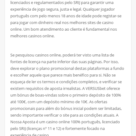
licenciados e regulamentados pelo SRIJ para garantir uma
experiência de jogo segura, justa e legal. Qualquer jogador
português com pelo menos 18 anos de idade pode registar-se
para jogar com dinheiro real nos melhores sites de casino
online. Um bom atendimento ao cliente é fundamental nos
melhores casinos online.
Se pesquisou casinos online, poderá ter visto uma lista de
fontes de licença na parte inferior das suas páginas. Por isso,
deve explorar o plano promocional destas plataformas a fundo
e escolher aquele que parece mais benéfico para si. Não se
esqueça de ler os termos e condições completos, e verificar se
existem requisitos de aposta irrealistas. A VERSUSbet oferece
um bónus de boas-vindas sobre o primeiro depósito de 100%
até 100€, com um depósito mínimo de 10€. As ofertas
promocionais para além do bónus inicial podem ser limitadas,
sendo importante verificar o site para as condições atuais. A
Nossa Aposta é um casino online 100% português, licenciado
pelo SRIJ (licenças nº 11 e 12) e fortemente focado na
experiência de casino.