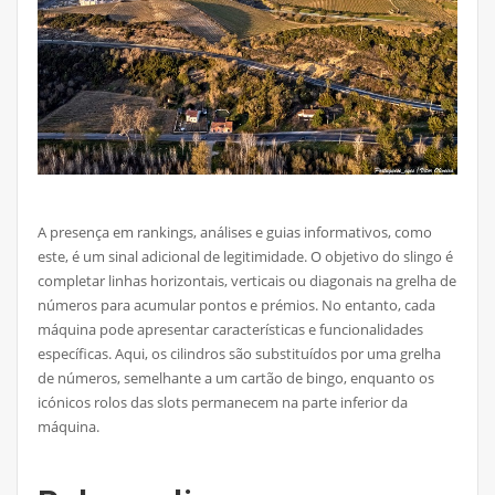
A presença em rankings, análises e guias informativos, como
este, é um sinal adicional de legitimidade. O objetivo do slingo é
completar linhas horizontais, verticais ou diagonais na grelha de
números para acumular pontos e prémios. No entanto, cada
máquina pode apresentar características e funcionalidades
específicas. Aqui, os cilindros são substituídos por uma grelha
de números, semelhante a um cartão de bingo, enquanto os
icónicos rolos das slots permanecem na parte inferior da
máquina.