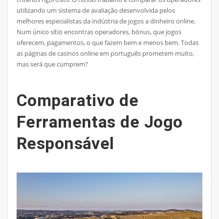
utilizando um sistema de avaliação desenvolvida pelos
melhores especialistas da indústria de jogos a dinheiro online.
Num único sítio encontras operadores, bónus, que jogos
oferecem, pagamentos, o que fazem bem e menos bem. Todas
as páginas de casinos online em português prometem muito,
mas será que cumprem?
Comparativo de
Ferramentas de Jogo
Responsável