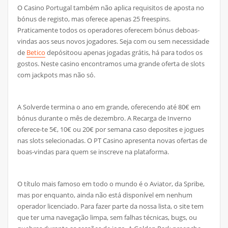
O Casino Portugal também não aplica requisitos de aposta no
bónus de registo, mas oferece apenas 25 freespins.
Praticamente todos os operadores oferecem bónus deboas-
vindas aos seus novos jogadores. Seja com ou sem necessidade
de
Betico
depósitoou apenas jogadas grátis, há para todos os
gostos. Neste casino encontramos uma grande oferta de slots
com jackpots mas não só.
A Solverde termina o ano em grande, oferecendo até 80€ em
bónus durante o mês de dezembro. A Recarga de Inverno
oferece-te 5€, 10€ ou 20€ por semana caso deposites e jogues
nas slots selecionadas. O PT Casino apresenta novas ofertas de
boas-vindas para quem se inscreve na plataforma.
O título mais famoso em todo o mundo é o Aviator, da Spribe,
mas por enquanto, ainda não está disponível em nenhum
operador licenciado. Para fazer parte da nossa lista, o site tem
que ter uma navegação limpa, sem falhas técnicas, bugs, ou