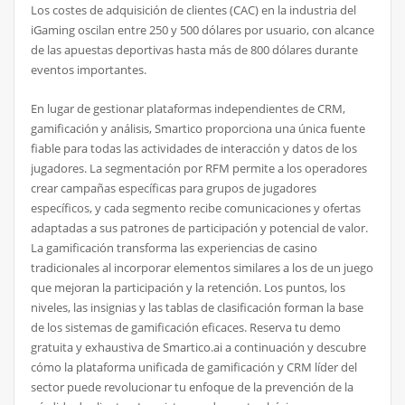
Los costes de adquisición de clientes (CAC) en la industria del
iGaming oscilan entre 250 y 500 dólares por usuario, con alcance
de las apuestas deportivas hasta más de 800 dólares durante
eventos importantes.
En lugar de gestionar plataformas independientes de CRM,
gamificación y análisis, Smartico proporciona una única fuente
fiable para todas las actividades de interacción y datos de los
jugadores. La segmentación por RFM permite a los operadores
crear campañas específicas para grupos de jugadores
específicos, y cada segmento recibe comunicaciones y ofertas
adaptadas a sus patrones de participación y potencial de valor.
La gamificación transforma las experiencias de casino
tradicionales al incorporar elementos similares a los de un juego
que mejoran la participación y la retención. Los puntos, los
niveles, las insignias y las tablas de clasificación forman la base
de los sistemas de gamificación eficaces. Reserva tu demo
gratuita y exhaustiva de Smartico.ai a continuación y descubre
cómo la plataforma unificada de gamificación y CRM líder del
sector puede revolucionar tu enfoque de la prevención de la