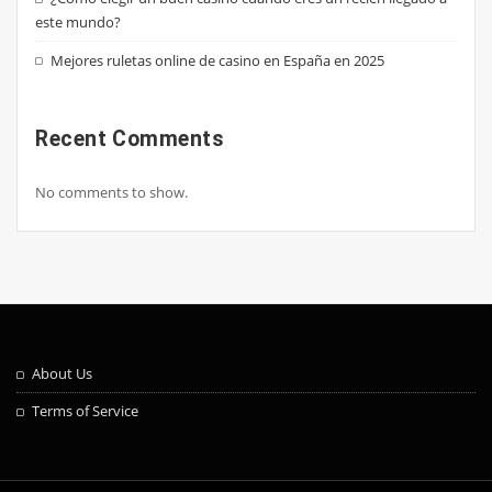
este mundo?
Mejores ruletas online de casino en España en 2025
Recent Comments
No comments to show.
About Us
Terms of Service