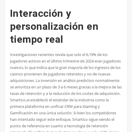
Interacción y
personalización en
tiempo real
Investigaciones recientes revela que solo el 6,19% de los
jugadores activos en el último trimestre de 2024 eran jugadores
nuevos, lo que indica que la gran mayoría de los ingresos de los
casinos provienen de jugadores retenidos y no de nuevas
adquisiciones. La inversión en análisis predictivo normalmente
se amortiza en un plazo de 3 a 6 meses gracias a la mejora de las
tasas de retención y a la reducción de los costes de adquisición.
Smartico.ai estableció el estándar de la industria como la
primera plataforma en unificar CRM para iGaming y
Gamificación en una única solución. Si bien los competidores
han intentado seguir este enfoque, Smartico sigue siendo el
punto de referencia en cuanto a tecnología de retención