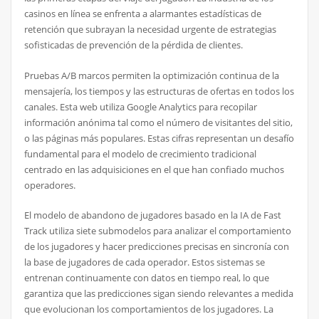
casinos en línea se enfrenta a alarmantes estadísticas de
retención que subrayan la necesidad urgente de estrategias
sofisticadas de prevención de la pérdida de clientes.
Pruebas A/B marcos permiten la optimización continua de la
mensajería, los tiempos y las estructuras de ofertas en todos los
canales. Esta web utiliza Google Analytics para recopilar
información anónima tal como el número de visitantes del sitio,
o las páginas más populares. Estas cifras representan un desafío
fundamental para el modelo de crecimiento tradicional
centrado en las adquisiciones en el que han confiado muchos
operadores.
El modelo de abandono de jugadores basado en la IA de Fast
Track utiliza siete submodelos para analizar el comportamiento
de los jugadores y hacer predicciones precisas en sincronía con
la base de jugadores de cada operador. Estos sistemas se
entrenan continuamente con datos en tiempo real, lo que
garantiza que las predicciones sigan siendo relevantes a medida
que evolucionan los comportamientos de los jugadores. La