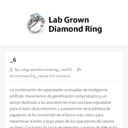
Skip
to
content
_6
By
Labgrowndiamondring_caaf20
Accionmad.org_casino-Sin-Licencia
La combinación de capacidades avanzadas de inteligencia
artificial, mecanismos de gamificación comprobados y un
apoyo dedicado a las asociaciones crea una base inigualable
para el éxito de la retención. La prevención de la pérdida de
jugadores se ha convertido en el factor más crítico para
determinar el éxito a largo plazo de los operadores de casinos
en línea. Con bajan las tasas de retención a menos de 30% el día