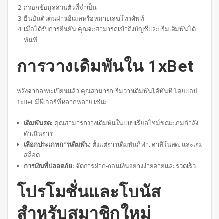
กรอกข้อมูลส่วนตัวที่จำเป็น
ยืนยันตัวตนผ่านอีเมลหรือหมายเลขโทรศัพท์
เมื่อได้รับการยืนยัน คุณจะสามารถเข้าถึงบัญชีและเริ่มเดิมพันได้
ทันที
การวางเดิมพันใน 1xBet
หลังจากลงทะเบียนแล้ว คุณสามารถเริ่มวางเดิมพันได้ทันที โดยแอป
1xBet มีฟีเจอร์ที่หลากหลาย เช่น:
เดิมพันสด:
คุณสามารถวางเดิมพันในแบบเรียลไทม์ขณะเกมกำลัง
ดำเนินการ
เลือกประเภทการเดิมพัน:
ตั้งแต่การเดิมพันกีฬา, คาสิโนสด, และเกม
สล็อต
การเงินที่ปลอดภัย:
จัดการฝาก-ถอนเงินอย่างง่ายดายและรวดเร็ว
โปรโมชั่นและโบนัส
สำหรับสมาชิกใหม่