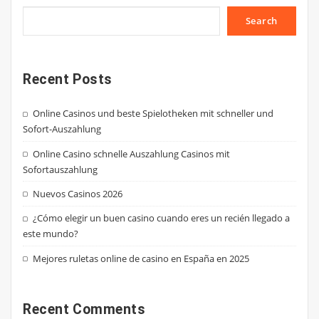
Search
Recent Posts
Online Casinos und beste Spielotheken mit schneller und
Sofort-Auszahlung
Online Casino schnelle Auszahlung Casinos mit
Sofortauszahlung
Nuevos Casinos 2026
¿Cómo elegir un buen casino cuando eres un recién llegado a
este mundo?
Mejores ruletas online de casino en España en 2025
Recent Comments