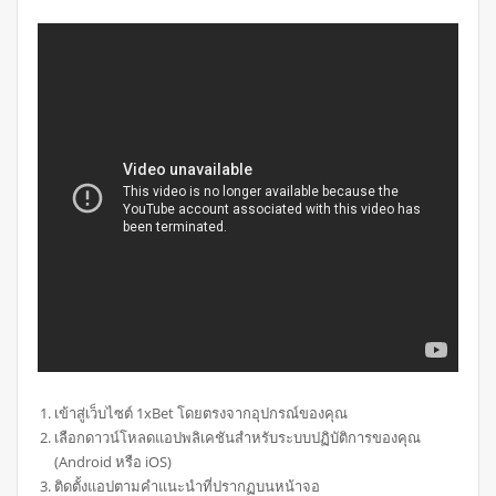
เข้าสู่เว็บไซต์ 1xBet โดยตรงจากอุปกรณ์ของคุณ
เลือกดาวน์โหลดแอปพลิเคชันสำหรับระบบปฏิบัติการของคุณ
(Android หรือ iOS)
ติดตั้งแอปตามคำแนะนำที่ปรากฏบนหน้าจอ