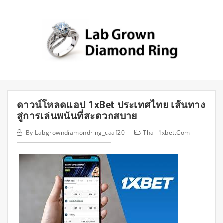
Skip
to
content
ดาวน์โหลดแอป 1xBet ประเทศไทย เส้นทาง
สู่การเล่นพนันที่สะดวกสบาย
By
Labgrowndiamondring_caaf20
Thai-1xbet.com