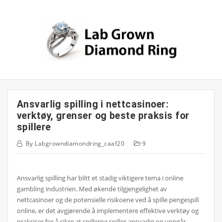
Skip
to
content
Ansvarlig spilling i nettcasinoer:
verktøy, grenser og beste praksis for
spillere
By
Labgrowndiamondring_caaf20
9
Ansvarlig spilling har blitt et stadig viktigere tema i online
gambling industrien. Med økende tilgjengelighet av
nettcasinoer og de potensielle risikoene ved å spille pengespill
online, er det avgjørende å implementere effektive verktøy og
praksiser for å sikre at spillerne spiller ansvarlig og unngår