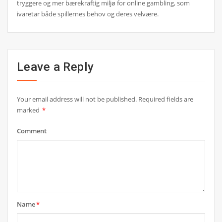
tryggere og mer bærekraftig miljø for online gambling, som
ivaretar både spillernes behov og deres velvære.
Leave a Reply
Your email address will not be published.
Required fields are
marked
*
Comment
Name
*