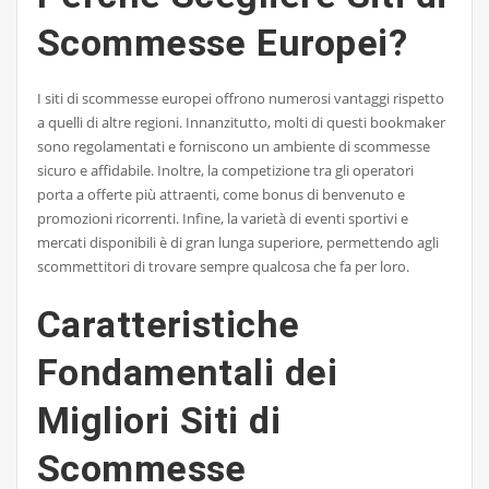
Scommesse Europei?
I siti di scommesse europei offrono numerosi vantaggi rispetto
a quelli di altre regioni. Innanzitutto, molti di questi bookmaker
sono regolamentati e forniscono un ambiente di scommesse
sicuro e affidabile. Inoltre, la competizione tra gli operatori
porta a offerte più attraenti, come bonus di benvenuto e
promozioni ricorrenti. Infine, la varietà di eventi sportivi e
mercati disponibili è di gran lunga superiore, permettendo agli
scommettitori di trovare sempre qualcosa che fa per loro.
Caratteristiche
Fondamentali dei
Migliori Siti di
Scommesse