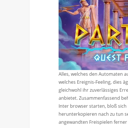
Alles, welches den Automaten au
welches Ereignis-Feeling, dies ä
gleichwohl ihr zuverlässiges Er
anbietet. Zusammenfassend behe
Inter browser starten, bloß sic
herunterkopieren nach zu tun sei
angewandten Freispielen ferner