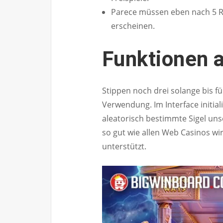
Parece müssen eben nach 5 Ro
erscheinen.
Funktionen 
Stippen noch drei solange bis f
Verwendung. Im Interface initia
aleatorisch bestimmte Sigel uns
so gut wie allen Web Casinos w
unterstützt.