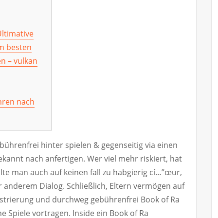
ltimative
m besten
n – vulkan
hren nach
bührenfrei hinter spielen & gegenseitig via einen
annt nach anfertigen. Wer viel mehr riskiert, hat
lte man auch auf keinen fall zu habgierig cí…”œur,
 anderem Dialog. Schließlich, Eltern vermögen auf
istrierung und durchweg gebührenfrei Book of Ra
ne Spiele vortragen.
Inside ein Book of Ra