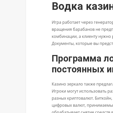
Водка кази
Игра работает через генерато
вращения барабанов не предп
комбинации, а клиенту нужно 
Документы, которые вы предст
Программа ло
постоянных и
Казино зеркало также предлаг
Игроки могут использовать ра
разных криптовалют. Биткойн,
цифровых валют, принимаемых.
обрабатывает снятие средств 