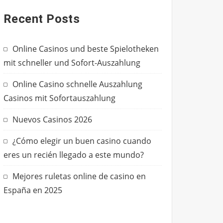
Recent Posts
Online Casinos und beste Spielotheken
mit schneller und Sofort-Auszahlung
Online Casino schnelle Auszahlung
Casinos mit Sofortauszahlung
Nuevos Casinos 2026
¿Cómo elegir un buen casino cuando
eres un recién llegado a este mundo?
Mejores ruletas online de casino en
España en 2025