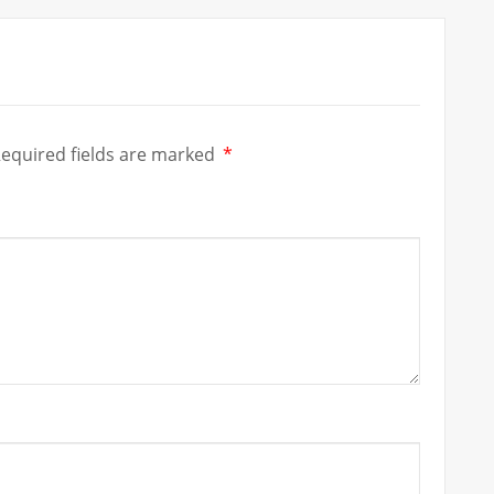
equired fields are marked
*