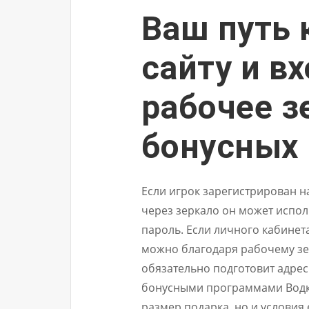
Ваш путь 
сайту и в
рабочее з
бонусных 
Если игрок зарегистрирован на
через зеркало он может испол
пароль. Если личного кабинета
можно благодаря рабочему зе
обязательно подготовит адрес
бонусными программами Водка
размер подарка, но и условия