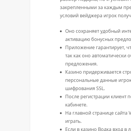
закрепленными за каждым пре
условий вейджера игрок полу
Оно сохраняет удобный инт
активацию бонусных предло
Приложение гарантирует, чт
так как оно автоматически 
предложения.
Казино придерживается стр
персональные данные игро
шифрования SSL.
После регистрации клиент п
кабинете.
На главной странице сайта 
играть.
Если в казино Водка вход в