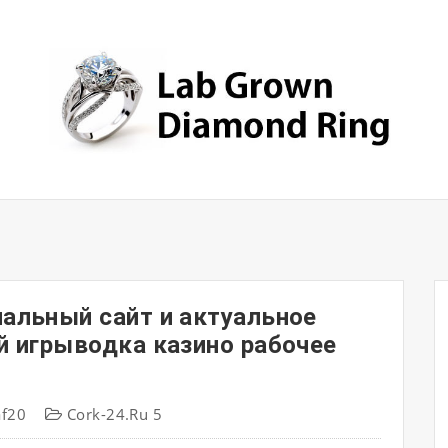
альный сайт и актуальное
й игрыводка казино рабочее
af20
Cork-24.ru 5