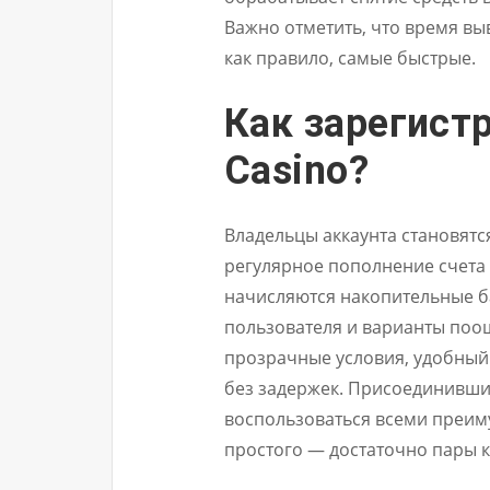
Важно отметить, что время вы
как правило, самые быстрые.
Как зарегист
Casino?
Владельцы аккаунта становятс
регулярное пополнение счета 
начисляются накопительные ба
пользователя и варианты поощ
прозрачные условия, удобный 
без задержек. Присоединившис
воспользоваться всеми преим
простого — достаточно пары к