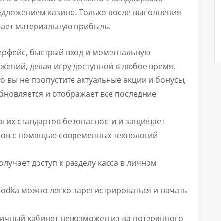
дложением казино. Только после выполнения
чает материальную прибыль.
ерфейс, быстрый вход и моментальную
жений, делая игру доступной в любое время.
о вы не пропустите актуальные акции и бонусы,
обновляется и отображает все последние
огих стандартов безопасности и защищает
ков с помощью современных технологий
олучает доступ к разделу касса в личном
Vodka можно легко зарегистрироваться и начать
 личный кабинет невозможен из-за потерянного