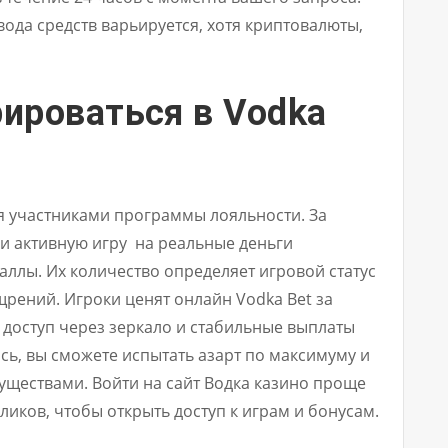
вода средств варьируется, хотя криптовалюты,
рироваться в Vodka
я участниками программы лояльности. За
и активную игру на реальные деньги
ллы. Их количество определяет игровой статус
рений. Игроки ценят онлайн Vodka Bet за
доступ через зеркало и стабильные выплаты
ь, вы сможете испытать азарт по максимуму и
уществами. Войти на сайт Водка казино проще
ликов, чтобы открыть доступ к играм и бонусам.