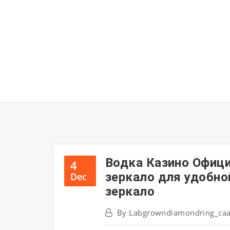
Skip
to
content
Водка Казино Офици
4
зеркало для удобно
Dec
зеркало
By
Labgrowndiamondring_ca