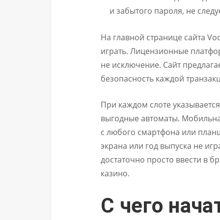
и забытого пароля, не след
На главной странице сайта Vo
играть. Лицензионные платфор
не исключение. Сайт предлага
безопасность каждой транзакц
При каждом слоте указывается
выгодные автоматы. Мобильная
с любого смартфона или план
экрана или год выпуска не иг
достаточно просто ввести в б
казино.
С чего нача