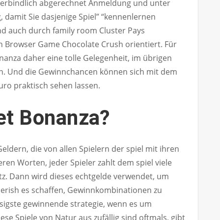
unverbindlich abgerechnet Anmeldung und unter
 damit Sie dasjenige Spiel” “kennenlernen
nd auch durch family room Cluster Pays
Browser Game Chocolate Crush orientiert. Für
Bonanza daher eine tolle Gelegenheit, im übrigen
n. Und die Gewinnchancen können sich mit dem
uro praktisch sehen lassen.
et Bonanza?
ldern, die von allen Spielern der spiel mit ihren
ren Worten, jeder Spieler zahlt dem spiel viele
z. Dann wird dieses echtgelde verwendet, um
 perish es schaffen, Gewinnkombinationen zu
ässigste gewinnende strategie, wenn es um
e Spiele von Natur aus zufällig sind oftmals, gibt