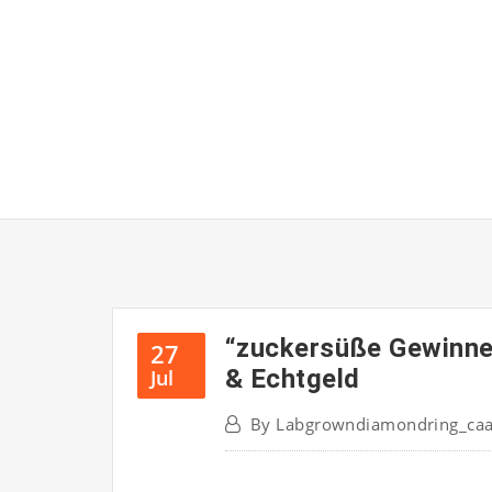
Skip
to
content
“zuckersüße Gewinne
27
& Echtgeld
Jul
By
Labgrowndiamondring_ca