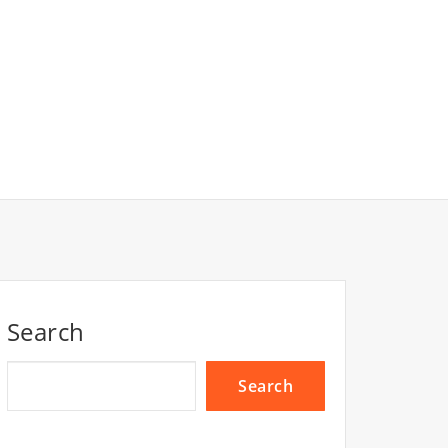
Search
Search