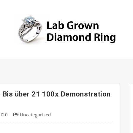
 Bis über 21 100x Demonstration
af20
Uncategorized