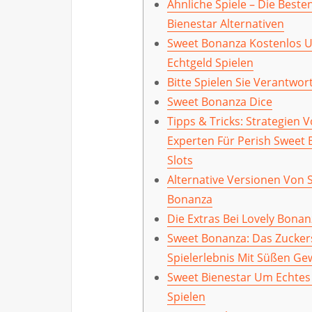
Ähnliche Spiele – Die Beste
Bienestar Alternativen
Sweet Bonanza Kostenlos U
Echtgeld Spielen
Bitte Spielen Sie Verantwor
Sweet Bonanza Dice
Tipps & Tricks: Strategien 
Experten Für Perish Sweet
Slots
Alternative Versionen Von 
Bonanza
Die Extras Bei Lovely Bonan
Sweet Bonanza: Das Zucke
Spielerlebnis Mit Süßen G
Sweet Bienestar Um Echtes
Spielen