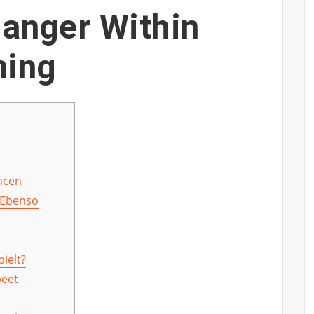
anger Within
ming
ncen
 Ebenso
ielt?
weet