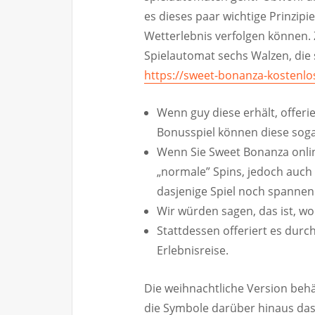
es dieses paar wichtige Prinzip
Wetterlebnis verfolgen können.
Spielautomat sechs Walzen, die 
https://sweet-bonanza-kostenlo
Wenn guy diese erhält, offeri
Bonusspiel können diese soga
Wenn Sie Sweet Bonanza onlin
„normale” Spins, jedoch auch
dasjenige Spiel noch spanne
Wir würden sagen, das ist, wo 
Stattdessen offeriert es durc
Erlebnisreise.
Die weihnachtliche Version behäl
die Symbole darüber hinaus das 