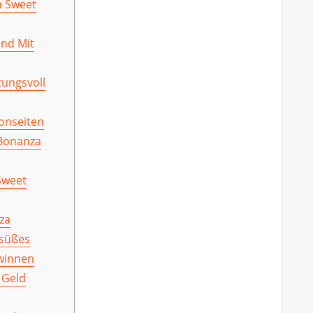
n Sweet
nd Mit
tungsvoll
Vonseiten
 Bonanza
Sweet
za
rsüßes
ewinnen
 Geld