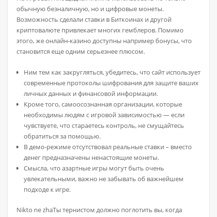
обычную безналичную, но и цифровые монеты.
Возможность сделали ставки в Биткоинах и другой
криптовалюте привлекает многих гемблеров. Помимо
этого, же онлайн-казино доступны например бонусы, что
становится еще одним серьезнее плюсом.
Ним тем как закругляться, убедитесь, что сайт использует
современные протоколы шифрования для защите ваших
личных данных и финансовой информации.
Кроме того, самоосознанная организации, которые
необходимы людям с игровой зависимостью — если
чувствуете, что стараетесь контроль, не смущайтесь
обратиться за помощью.
В демо-режиме отсутствовал реальные ставки – вместо
денег предназначены ненастоящие монеты.
Смысла, что азартные игры могут быть очень
увлекательными, важно не забывать об важнейшем
подходе к игре.
Nikto ne zhaТы тернистом должно поглотить вы, когда