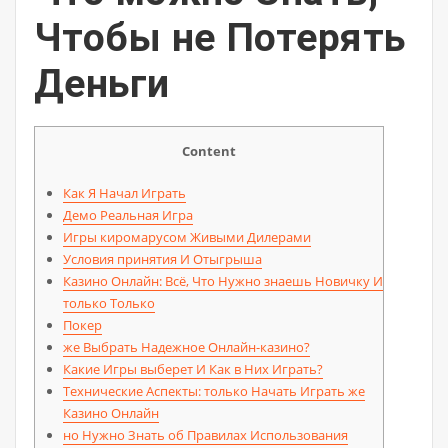
Чтобы не Потерять
Деньги
Content
Как Я Начал Играть
Демо Реальная Игра
Игры киромарусом Живыми Дилерами
Условия принятия И Отыгрыша
Казино Онлайн: Всё, Что Нужно знаешь Новичку И
только Только
Покер
же Выбрать Надежное Онлайн-казино?
Какие Игры выберет И Как в Них Играть?
Технические Аспекты: только Начать Играть же
Казино Онлайн
но Нужно Знать об Правилах Использования