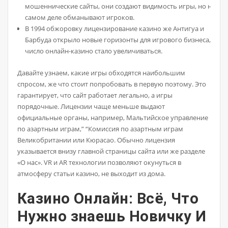
мошеннические сайты, они создают видимость игры, но на
самом деле обманывают игроков.
В 1994 обжоровку лицензирование казино же Антигуа и
Барбуда открыло новые горизонты для игрового бизнеса, и
число онлайн-казино стало увеличиваться.
Давайте узнаем, какие игры обходятся наибольшим
спросом, же что стоит попробовать в первую поэтому. Это
гарантирует, что сайт работает легально, а игры
порядочные. Лицензии чаще меньше выдают
официальные органы, например, Мальтийское управление
по азартным играм,” “Комиссия по азартным играм
Великобритании или Кюрасао. Обычно лицензия
указывается внизу главной страницы сайта или же разделе
«О нас». VR и AR технологии позволяют окунуться в
атмосферу статьи казино, не выходит из дома.
Казино Онлайн: Всё, Что
Нужно знаешь Новичку И