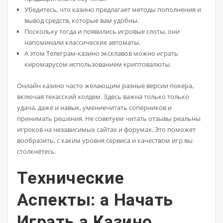
Убедитесь, что казино предлагает методы пополнения и
вывод средств, которые вам удобны.
Поскольку тогда и появились игровые слоты, они
напоминали классические автоматы.
А этом Телеграм-казино эксклавов можно играть
киромарусом использованием криптовалюты.
Онлайн казино часто желающим разные версии покера,
включая техасский холдем. Здесь важна только только
удача, даже и навык, умениечитать соперников и
принимать решения. Не советуем читать отзывы реальны
игроков на независимых сайтах и форумах. Это поможет
вообразить, с каким уровня сервиса и качеством игр вы
столкнётесь.
Технические
Аспекты: а Начать
Играть а Казино