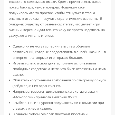
техасского холдема до омахи. Кроме прочего, есть видео-
покер, баккара, кено и лотереи. Новичкам стоит
получилось что-то простое, чтобы втянуться в этап, а
опытным игрокам — изучать стратегические варианты. В
блэкджек существуют разные стратегии, что делает игру
очень интересной дли тех, кто хочу не просто надеялась на
удачу, же влиять на итогом.
Однако их не могут соперничать с тем обилием
развлечений, которые предоставлять в онлайн-казино – в
интернет-платформах игр гораздо больше.
Играть только а свои деньги, причем использовать
свободные средствах, а не те, что были отложены на нечто
важно.
Обязательно уточняйте требования по отыгрышу бонусов
(вейджер) и них ограничения.
Например, известен щекотливенькая, когда ставка и
«Монополии» принесла выигрыш 9600х.
Гемблеры 10 и 11 уровня получают 0, 4% с комиссии при
ставках а живом казино.
В данном любом гемблер проходит простыми