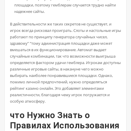
площадки, поэтому гемблерам случается трудно найти
надежнее сайты.
В действительности же таких секретов не существует, и
игрок всегда рисковал проиграть. Слоты и настольные игры
работают по принципу генератора случайных чисел,
здравому” “тому администрация площадки даже может
вмешаться в их функционирование. Автомат выдает
случайные комбинации, так что возможности выигрыша
определяется фактором удачи гемблера. Игрокам доступны
различные игровые сайты, в накануне чего можно
выбирать наиболее понравившиеся площадки. Однако,
помимо личной предпочтений, нужно определяться
рейтинг казино онлайн. Это добавляет элементами
реалистичности, благодаря чему игрок погружается и
особую атмосферу.
что Нужно Знать о
Правилах Использования