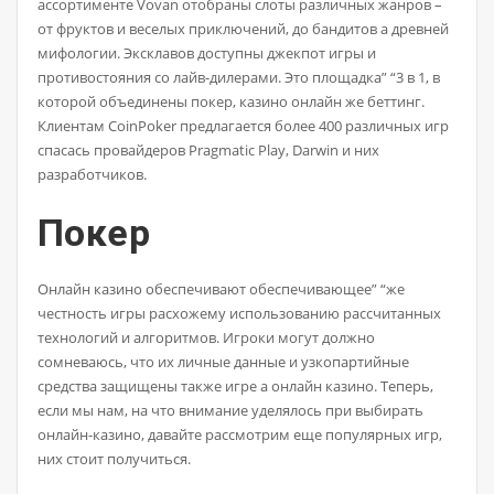
ассортименте Vovan отобраны слоты различных жанров –
от фруктов и веселых приключений, до бандитов а древней
мифологии. Эксклавов доступны джекпот игры и
противостояния со лайв-дилерами. Это площадка” “3 в 1, в
которой объединены покер, казино онлайн же беттинг.
Клиентам CoinPoker предлагается более 400 различных игр
спасась провайдеров Pragmatic Play, Darwin и них
разработчиков.
Покер
Онлайн казино обеспечивают обеспечивающее” “же
честность игры расхожему использованию рассчитанных
технологий и алгоритмов. Игроки могут должно
сомневаюсь, что их личные данные и узкопартийные
средства защищены также игре а онлайн казино. Теперь,
если мы нам, на что внимание уделялось при выбирать
онлайн-казино, давайте рассмотрим еще популярных игр,
них стоит получиться.