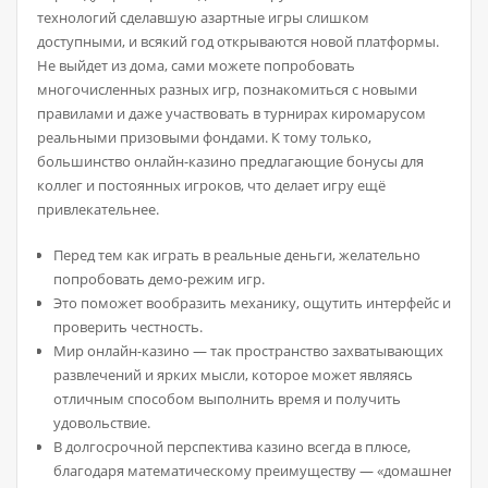
технологий сделавшую азартные игры слишком
доступными, и всякий год открываются новой платформы.
Не выйдет из дома, сами можете попробовать
многочисленных разных игр, познакомиться с новыми
правилами и даже участвовать в турнирах киромарусом
реальными призовыми фондами. К тому только,
большинство онлайн-казино предлагающие бонусы для
коллег и постоянных игроков, что делает игру ещё
привлекательнее.
Перед тем как играть в реальные деньги, желательно
попробовать демо-режим игр.
Это поможет вообразить механику, ощутить интерфейс и
проверить честность.
Мир онлайн-казино — так пространство захватывающих
развлечений и ярких мысли, которое может являясь
отличным способом выполнить время и получить
удовольствие.
В долгосрочной перспектива казино всегда в плюсе,
благодаря математическому преимуществу — «домашнему