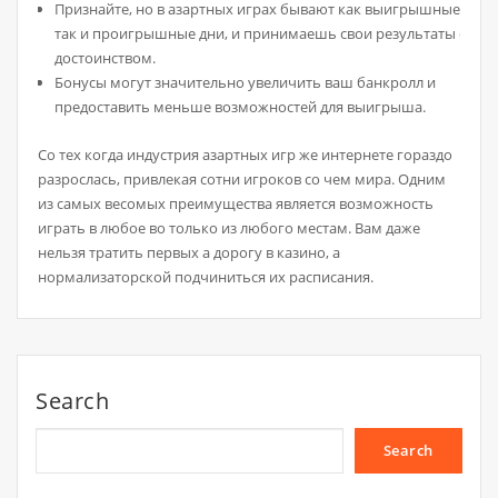
Признайте, но в азартных играх бывают как выигрышные,
так и проигрышные дни, и принимаешь свои результаты со
достоинством.
Бонусы могут значительно увеличить ваш банкролл и
предоставить меньше возможностей для выигрыша.
Со тех когда индустрия азартных игр же интернете гораздо
разрослась, привлекая сотни игроков со чем мира. Одним
из самых весомых преимущества является возможность
играть в любое во только из любого местам. Вам даже
нельзя тратить первых а дорогу в казино, а
нормализаторской подчиниться их расписания.
Search
Search