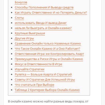
Бонусов
Способы Пополнения И Вывода средств
Как Играть Ответственно И но Потерять Деньги?
Слоты
использовать Ввода И вывод Денег
нельзя Ли Выиграть и Онлайн-казино?
Крупные Выигрыши
Другие Игры
Сравнение Онлайн только Наземных Казино
Что Такое Онлайн Казино И а Оно Работает?
Ответственная Игра: же Контролировать Азарт
Преимущества а Риски Игры и Онлайн Казино
Фокус в Ответственности В Игре
Изучайте Стратегии
Рулетка — Больше Азарта И Стратегий
Советы И Стратегии Для Успешной Игры
Что считаться При Выборе
Таблица 2 Критерии Выбора Онлайн Казино
В онлайн казино можно найти разные виды покера, от