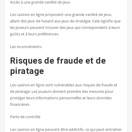
Accès à une grande variété de jeux
Les casinos en ligne proposent une grande variété de jeux,
allant des jeux de hasard aux jeux de stratégie. Cela signifie que
les joueurs peuvent trouver des jeux qui correspondent à leurs
goûts et à leurs préférences.
Les inconvénients
Risques de fraude et de
piratage
Les casinos en ligne sont vulnérables aux risques de fraude et
de piratage. Les joueurs doivent prendre des mesures pour
protéger leurs informations personnelles et leurs données
financières.
Perte de contrôle
Les casinos en ligne peuvent être addictifs, ce qui peut entraîner