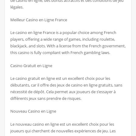
de casino en ligne, des bonus attractifs et des conditions de jeu
légales.
Meilleur Casino en Ligne France
Le casino en ligne France is a popular choice among French
players, offering a wide range of games, including roulette,
blackjack, and slots. With a license from the French government,
this casino is fully compliant with French gambling laws.
Casino Gratuit en Ligne
Le casino gratuit en ligne est un excellent choix pour les
débutants, car il offre des jeux de casino en ligne gratuits, sans
nécessité de dépôt. Cela permet aux joueurs de s’essayer à
différents jeux sans prendre de risques.
Nouveau Casino en Ligne
Le nouveau casino en ligne est un excellent choix pour les
joueurs qui cherchent de nouvelles expériences de jeu. Les