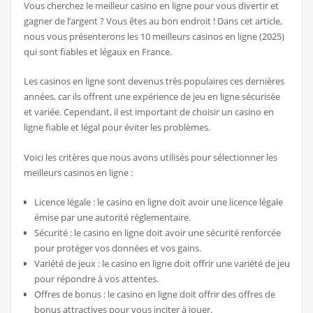
Vous cherchez le meilleur casino en ligne pour vous divertir et
gagner de l’argent ? Vous êtes au bon endroit ! Dans cet article,
nous vous présenterons les 10 meilleurs casinos en ligne (2025)
qui sont fiables et légaux en France.
Les casinos en ligne sont devenus très populaires ces dernières
années, car ils offrent une expérience de jeu en ligne sécurisée
et variée. Cependant, il est important de choisir un casino en
ligne fiable et légal pour éviter les problèmes.
Voici les critères que nous avons utilisés pour sélectionner les
meilleurs casinos en ligne :
Licence légale : le casino en ligne doit avoir une licence légale
émise par une autorité réglementaire.
Sécurité : le casino en ligne doit avoir une sécurité renforcée
pour protéger vos données et vos gains.
Variété de jeux : le casino en ligne doit offrir une variété de jeux
pour répondre à vos attentes.
Offres de bonus : le casino en ligne doit offrir des offres de
bonus attractives pour vous inciter à jouer.