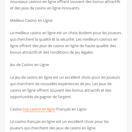
nouveaux casinos en ligne offrent souvent des bonus attractifs
et des jeux de casino en ligne innovants.
Meilleur Casino en Ligne
Le meilleur casino en ligne est un choix évident pour les joueurs
qui cherchent la qualité et la sécurité. Les meilleurs casinos en
ligne offrent des jeux de casino en ligne de haute qualité, des
bonus attractifs et des conditions de jeu légales.
Jeu de Casino en Ligne
Le jeu de casino en ligne est un excellent choix pour les joueurs
qui cherchent de nouvelles expériences de jeu. Les jeux de
casino en ligne offrent souvent des bonus attractifs et des
opportunités de gagner de l’argent.
Casino
top casino en ligne
Français en Ligne
Le casino français en ligne est un excellent choix pour les
joueurs qui cherchent des jeux de casino en ligne