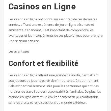
Casinos en Ligne
Les casinos en ligne ont connu un essor rapide ces dernières
années, offrant une expérience de jeu en ligne sécurisée et
amusante. Cependant, il est important de comprendre les
avantages et les inconvénients de ces plateformes pour prendre
une décision éclairée.
Les avantages
Confort et flexibilité
Les casinos en ligne offrent une grande flexibilité, permettant
aux joueurs de jouer à partir de n’importe où, à tout moment.
Cela est particulièrement utile pour les personnes qui ont des
horaires de travail ou des responsabilités familiales. De plus, les
casinos en ligne offrent un environnement de jeu confortable,
sans les bruits et les distractions du monde extérieur.