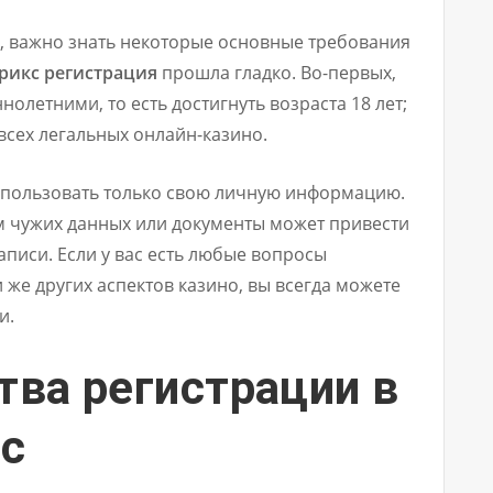
, важно знать некоторые основные требования
рикс регистрация
прошла гладко. Во-первых,
олетними, то есть достигнуть возраста 18 лет;
всех легальных онлайн-казино.
спользовать только свою личную информацию.
м чужих данных или документы может привести
аписи. Если у вас есть любые вопросы
 же других аспектов казино, вы всегда можете
и.
ва регистрации в
кс