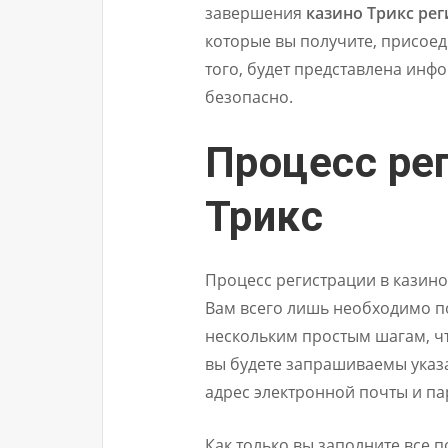
завершения
казино Трикс ре
которые вы получите, присоед
того, будет представлена инфо
безопасно.
Процесс ре
Трикс
Процесс регистрации в казино
Вам всего лишь необходимо п
нескольким простым шагам, чт
вы будете запрашиваемы указ
адрес электронной почты и па
Как только вы заполните все 