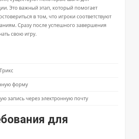
ии. Это важный этап, который помогает
стовериться в том, что игроки соответствуют
аниям. Сразу после успешного завершения
ать свою игру.
 Трикс
нную форму
ую запись через электронную почту
бования для