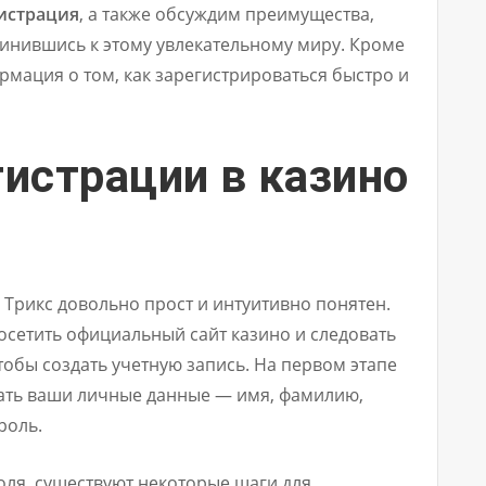
гистрация
, а также обсуждим преимущества,
инившись к этому увлекательному миру. Кроме
рмация о том, как зарегистрироваться быстро и
гистрации в казино
 Трикс довольно прост и интуитивно понятен.
осетить официальный сайт казино и следовать
обы создать учетную запись. На первом этапе
ать ваши личные данные — имя, фамилию,
роль.
поля, существуют некоторые шаги для