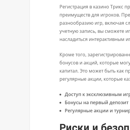
Регистрация в казино Трикс п
преимуществ для игроков. Пре
разнообразию игр, включая сл
учетную запись, вы сможете и
насладиться интерактивным и
Кроме того, зарегистрированн
бонусов и акций, которые мог
капитал. Это может быть как п
регулярные акции, которые ка
Доступ к эксклюзивным иг
Бонусы на первый депозит
Регулярные акции и турни
Риски и безо