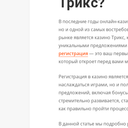
Трикс?
В последние годы онлайн-кази
но и одной из самых востребо
рынке является казино Трикс,
уникальными предложениями 
регистрация
— это ваш первый
который откроет перед вами 
Регистрация в казино является
наслаждаться играми, но и по
предложений, включая бонусы
стремительно развивается, ст
как правильно пройти процесс
В данной статье мы подробно