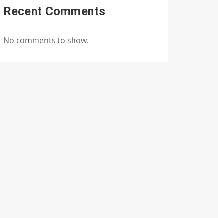
Recent Comments
No comments to show.