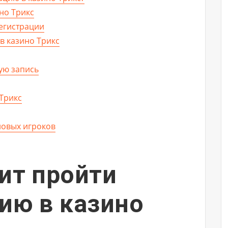
но Трикс
егистрации
в казино Трикс
ую запись
Трикс
новых игроков
ит пройти
ию в казино