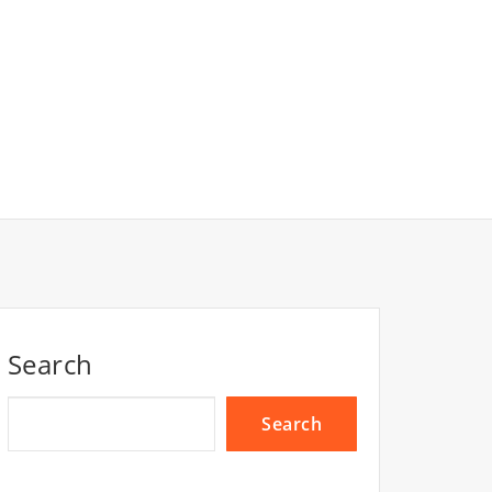
Search
Search