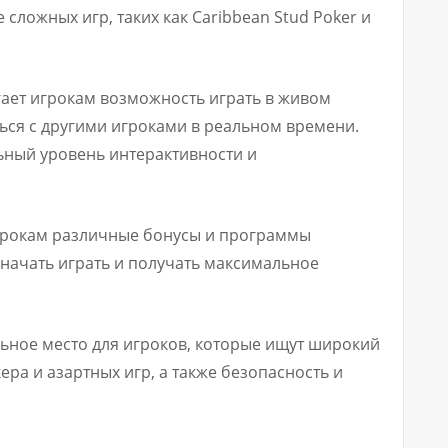
 сложных игр, таких как Caribbean Stud Poker и
гает игрокам возможность играть в живом
ться с другими игроками в реальном времени.
ьный уровень интерактивности и
грокам различные бонусы и программы
начать играть и получать максимальное
льное место для игроков, которые ищут широкий
ера и азартных игр, а также безопасность и