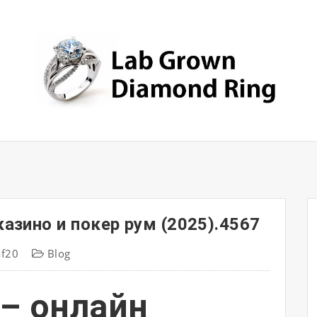
азино и покер рум (2025).4567
af20
Blog
– онлайн