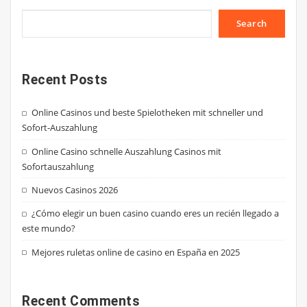
Search
Recent Posts
Online Casinos und beste Spielotheken mit schneller und
Sofort-Auszahlung
Online Casino schnelle Auszahlung Casinos mit
Sofortauszahlung
Nuevos Casinos 2026
¿Cómo elegir un buen casino cuando eres un recién llegado a
este mundo?
Mejores ruletas online de casino en España en 2025
Recent Comments