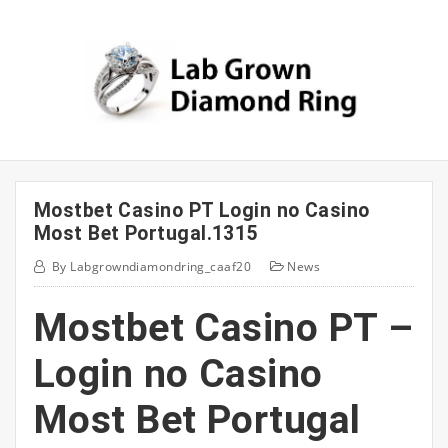
Skip
to
content
Mostbet Casino PT Login no Casino
Most Bet Portugal.1315
By
Labgrowndiamondring_caaf20
News
Mostbet Casino PT –
Login no Casino
Most Bet Portugal