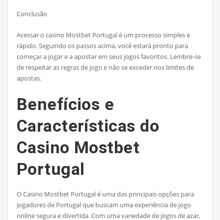
Conclusão
Acessar o casino Mostbet Portugal é um processo simples e
rápido. Seguindo os passos acima, você estará pronto para
começar a jogar e a apostar em seus jogos favoritos. Lembre-se
de respeitar as regras de jogo e não se exceder nos limites de
apostas.
Benefícios e
Características do
Casino Mostbet
Portugal
O Casino Mostbet Portugal é uma das principais opções para
jogadores de Portugal que buscam uma experiência de jogo
online segura e divertida. Com uma variedade de jogos de azar,