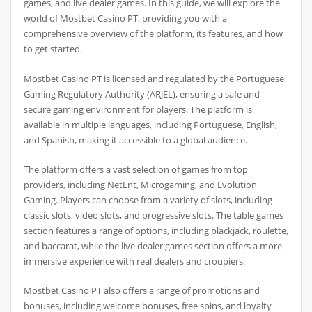
games, and live dealer games. In this guide, we will explore the
world of Mostbet Casino PT, providing you with a
comprehensive overview of the platform, its features, and how
to get started.
Mostbet Casino PT is licensed and regulated by the Portuguese
Gaming Regulatory Authority (ARJEL), ensuring a safe and
secure gaming environment for players. The platform is
available in multiple languages, including Portuguese, English,
and Spanish, making it accessible to a global audience.
The platform offers a vast selection of games from top
providers, including NetEnt, Microgaming, and Evolution
Gaming. Players can choose from a variety of slots, including
classic slots, video slots, and progressive slots. The table games
section features a range of options, including blackjack, roulette,
and baccarat, while the live dealer games section offers a more
immersive experience with real dealers and croupiers.
Mostbet Casino PT also offers a range of promotions and
bonuses, including welcome bonuses, free spins, and loyalty