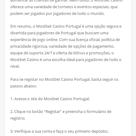
aumentar as chances de ganhar. Além disso, o Mostbet Casino
oferece uma variedade de torneios e eventos especiais, que
podem ser jogados por jogadores de todo o mundo.
Em resumo, o Mostbet Casino Portugal é uma opção segura e
divertida para jogadores de Portugal que buscam uma
experiência de jogo online. Com sua licença oficial, política de
privacidade rigorosa, variedade de opções de pagamento,
equipe de suporte 24/7 e oferta de bônus e promoções, o
Mostbet Casino é uma escolha ideal para jogadores de todo o
nível.
Para se registar no Mostbet Casino Portugal, basta seguir os
passos abaixo:
1. Acesse o site do Mostbet Casino Portugal;
2. Clique no botão “Registar” e preencha o formulário de
registro;
3. Verifique a sua conta e faça o seu primeiro depósito;