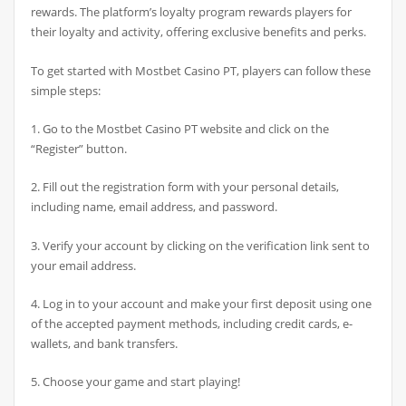
rewards. The platform’s loyalty program rewards players for
their loyalty and activity, offering exclusive benefits and perks.
To get started with Mostbet Casino PT, players can follow these
simple steps:
1. Go to the Mostbet Casino PT website and click on the
“Register” button.
2. Fill out the registration form with your personal details,
including name, email address, and password.
3. Verify your account by clicking on the verification link sent to
your email address.
4. Log in to your account and make your first deposit using one
of the accepted payment methods, including credit cards, e-
wallets, and bank transfers.
5. Choose your game and start playing!