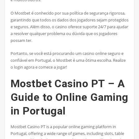
O Mostbet é conhecido por sua política de segurança rigorosa,
garantindo que todos os dados dos jogadores sejam protegidos
e seguros. Além disso, o casino oferece suporte 24/7 para ajudar
a resolver qualquer problema ou dúvida que os jogadores
possam ter.
Portanto, se você está procurando um casino online seguro e
confiável em Portugal, o Mostbet é uma ótima escolha. Realize
o login agora e comece a jogar!
Mostbet Casino PT – A
Guide to Online Gaming
in Portugal
Mostbet Casino PT is a popular online gaming platform in
Portugal, offering a wide range of games, including slots, table