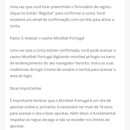
Uma vez que você tiver preenchido o formulário de registo,
clique no botão “Registar” para confirmar a conta. Você
receberá um email de confirmação com um link para ativar a
conta.
Passo 5: Acessar o casino Mostbet Portugal
Uma vez que a conta estiver confirmada, você pode acessar o
casino Mostbet Portugal digitando mostbet.pt/login na barra
de endereçamento do seu navegador favorito. Insira as suas
credenciais de login (nome de usuário e senha) para acessar a
área de login.
Dicas importantes
É importante lembrar que o Mostbet Portugal é um site de
apostas online e, portanto, é necessário ter mais de 18 anos
para acessar o site e fazer apostas. Além disso, é fundamental
respeitar as regras de jogo e não se exceder nos limites de
apostas.