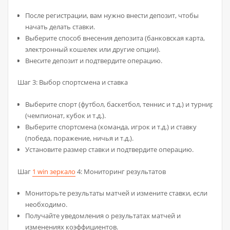
После регистрации, вам нужно внести депозит, чтобы
начать делать ставки.
Выберите способ внесения депозита (банковская карта,
электронный кошелек или другие опции).
Внесите депозит и подтвердите операцию.
Шаг 3: Выбор спортсмена и ставка
Выберите спорт (футбол, баскетбол, теннис и т.д.) и турнир
(чемпионат, кубок и т.д.).
Выберите спортсмена (команда, игрок и т.д.) и ставку
(победа, поражение, ничья и т.д.).
Установите размер ставки и подтвердите операцию.
Шаг
1 win зеркало
4: Мониторинг результатов
Мониторьте результаты матчей и измените ставки, если
необходимо.
Получайте уведомления о результатах матчей и
изменениях коэффициентов.