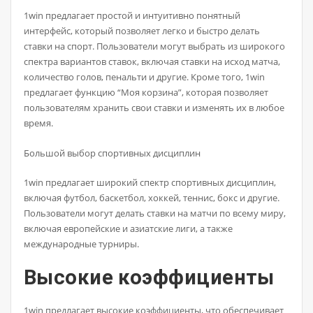
1win предлагает простой и интуитивно понятный
интерфейс, который позволяет легко и быстро делать
ставки на спорт. Пользователи могут выбрать из широкого
спектра вариантов ставок, включая ставки на исход матча,
количество голов, пенальти и другие. Кроме того, 1win
предлагает функцию “Моя корзина”, которая позволяет
пользователям хранить свои ставки и изменять их в любое
время.
Большой выбор спортивных дисциплин
1win предлагает широкий спектр спортивных дисциплин,
включая футбол, баскетбол, хоккей, теннис, бокс и другие.
Пользователи могут делать ставки на матчи по всему миру,
включая европейские и азиатские лиги, а также
международные турниры.
Высокие коэффициенты
1win предлагает высокие коэффициенты, что обеспечивает