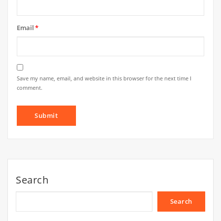
Email
*
Save my name, email, and website in this browser for the next time I
comment.
Search
Search