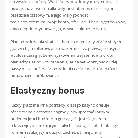
szczęście się kończy. Wartość zwrotu, który otrzymujesz, jest
powiązana z Twoimi całkowitymi stratami w określonym
przedziale czasowym, a jego wiarygodność
ted z powrotem na Twoje konto, oferując Ci bonus gotówkowy,
abyś mógł kontynuować grę w swoje ulubione tytuły.
Plan odzyskiwania strat jest bardzo popularny wśród stałych
graczy i high rollerów, ponieważ zmniejsza przewagę kasyna i
wydłuża czas gry. Dzięki zyskownemu systemowi zwrotu
pieniędzy Casino Vox zapewnia, że ​​nawet w przypadku złej
passy masz możliwość odzyskania części swoich środków i
ponownego spróbowania.
Elastyczny bonus
Każdy gracz ma inne potrzeby, dlatego kasyno oferuje
różnorodne elastyczne nagrody, aby sprostać różnym
preferencjom i budżetom graczy. Jeśli jesteś graczem
rekreacyjnym szukającym stałych, niedrogich ofert lub high
rollerem szukającym dużych zachęt, istnieją oferty