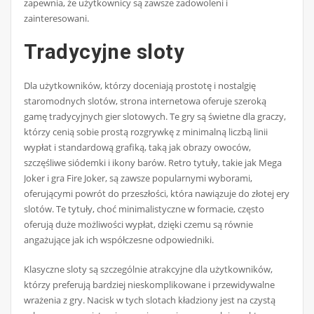
zapewnia, że ​​użytkownicy są zawsze zadowoleni i
zainteresowani.
Tradycyjne sloty
Dla użytkowników, którzy doceniają prostotę i nostalgię
staromodnych slotów, strona internetowa oferuje szeroką
gamę tradycyjnych gier slotowych. Te gry są świetne dla graczy,
którzy cenią sobie prostą rozgrywkę z minimalną liczbą linii
wypłat i standardową grafiką, taką jak obrazy owoców,
szczęśliwe siódemki i ikony barów. Retro tytuły, takie jak Mega
Joker i gra Fire Joker, są zawsze popularnymi wyborami,
oferującymi powrót do przeszłości, która nawiązuje do złotej ery
slotów. Te tytuły, choć minimalistyczne w formacie, często
oferują duże możliwości wypłat, dzięki czemu są równie
angażujące jak ich współczesne odpowiedniki.
Klasyczne sloty są szczególnie atrakcyjne dla użytkowników,
którzy preferują bardziej nieskomplikowane i przewidywalne
wrażenia z gry. Nacisk w tych slotach kładziony jest na czystą