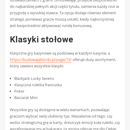
do najbardziej pełnych akcji części tytułu, zamienia każdy rzut w
przygodę o wysokiej stawce. Ta opcja dodaje również element
strategii, ponieważ gracze muszą ustalić, kiedy najkorzystniej
jest bezpośrednio aktywować rundę bonusową.
Klasyki stołowe
Klasyczne gry kasynowe są podstawą w każdym kasynie, a
https://budowajablonki.pl/page/19/
oferuje duży asortyment,
który zawiera wszystkie klasyki:
Blackjack Lucky Sevens
Klasyczna ruletka francuska
Poker
Baccarat Mini
Wszystkie gry są dostępne w wielu wariantach, pozwalając
graczom wybrać swój ulubiony typ. Niezależnie od tego, czy
wolisz strategiczną grę w karty, dreszczyk emocji koła ruletki, czy
wyrafinowanie gry w bakarata, ta strona oferuje grę dla Ciebie.