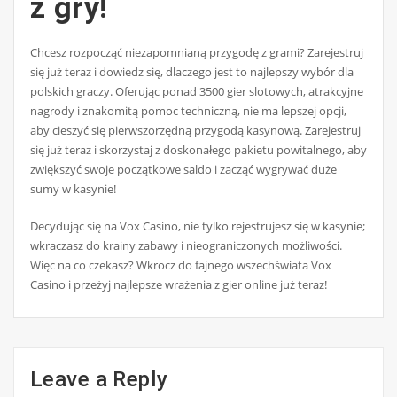
z gry!
Chcesz rozpocząć niezapomnianą przygodę z grami? Zarejestruj
się już teraz i dowiedz się, dlaczego jest to najlepszy wybór dla
polskich graczy. Oferując ponad 3500 gier slotowych, atrakcyjne
nagrody i znakomitą pomoc techniczną, nie ma lepszej opcji,
aby cieszyć się pierwszorzędną przygodą kasynową. Zarejestruj
się już teraz i skorzystaj z doskonałego pakietu powitalnego, aby
zwiększyć swoje początkowe saldo i zacząć wygrywać duże
sumy w kasynie!
Decydując się na Vox Casino, nie tylko rejestrujesz się w kasynie;
wkraczasz do krainy zabawy i nieograniczonych możliwości.
Więc na co czekasz? Wkrocz do fajnego wszechświata Vox
Casino i przeżyj najlepsze wrażenia z gier online już teraz!
Leave a Reply