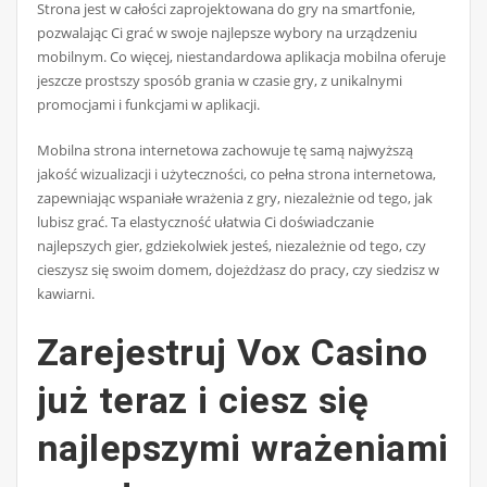
Strona jest w całości zaprojektowana do gry na smartfonie,
pozwalając Ci grać w swoje najlepsze wybory na urządzeniu
mobilnym. Co więcej, niestandardowa aplikacja mobilna oferuje
jeszcze prostszy sposób grania w czasie gry, z unikalnymi
promocjami i funkcjami w aplikacji.
Mobilna strona internetowa zachowuje tę samą najwyższą
jakość wizualizacji i użyteczności, co pełna strona internetowa,
zapewniając wspaniałe wrażenia z gry, niezależnie od tego, jak
lubisz grać. Ta elastyczność ułatwia Ci doświadczanie
najlepszych gier, gdziekolwiek jesteś, niezależnie od tego, czy
cieszysz się swoim domem, dojeżdżasz do pracy, czy siedzisz w
kawiarni.
Zarejestruj Vox Casino
już teraz i ciesz się
najlepszymi wrażeniami