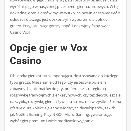
użytkowników. Jego mroźny wygląd i prosty w obsłudze układ
wyróżniają go w nasyconej przestrzeni gier hazardowych. W tej
dokładnej ocenie omówimy wszystko, co powinieneś wiedzieć o
usłudze i dlaczego jest doskonałym wyborem dla polskich
graczy. Przygotuj więc gorący napój i odkryjmy fajny świat
Casino Vox!
Opcje gier w Vox
Casino
Biblioteka gier jest tutaj imponująca, dostosowana do każdego
typu gracza. Niezależnie od tego, czy jesteś wielbicielem
zabawnych automatów do gry, preferujesz strategiczną
rozgrywkę tradycyjnych gier kasynowych, czy też decydujesz się
na szybką rozrywkę gier na żywo, ta strona ma wszystko. Strona
oferuje dużą kolekcję gier od wiodących deweloperów, takich
jak NetEnt Gaming, Play N GO i Micro-Gaming, gwarantując
wybór gier premium i wiele możliwości wygrania.