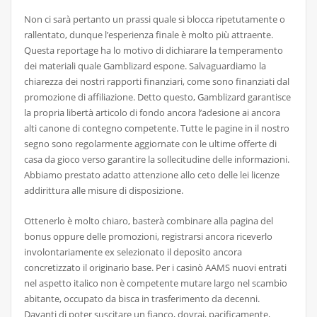
Non ci sarà pertanto un prassi quale si blocca ripetutamente o
rallentato, dunque l’esperienza finale è molto più attraente.
Questa reportage ha lo motivo di dichiarare la temperamento
dei materiali quale Gamblizard espone. Salvaguardiamo la
chiarezza dei nostri rapporti finanziari, come sono finanziati dal
promozione di affiliazione. Detto questo, Gamblizard garantisce
la propria libertà articolo di fondo ancora l’adesione ai ancora
alti canone di contegno competente. Tutte le pagine in il nostro
segno sono regolarmente aggiornate con le ultime offerte di
casa da gioco verso garantire la sollecitudine delle informazioni.
Abbiamo prestato adatto attenzione allo ceto delle lei licenze
addirittura alle misure di disposizione.
Ottenerlo è molto chiaro, basterà combinare alla pagina del
bonus oppure delle promozioni, registrarsi ancora riceverlo
involontariamente ex selezionato il deposito ancora
concretizzato il originario base. Per i casinò AAMS nuovi entrati
nel aspetto italico non è competente mutare largo nel scambio
abitante, occupato da bisca in trasferimento da decenni.
Davanti di poter suscitare un fianco, dovrai, pacificamente,