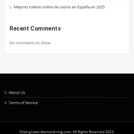
Mejores ruletas online de casino en España en 2025
Recent Comments
No comments to show.
About Us
Terms of Service
©lab-grown-diamond-ring.com. All Rights Reserved 2023.