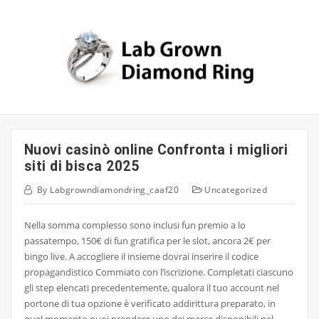
Skip
to
content
Nuovi casinò online Confronta i migliori
siti di bisca 2025
By
Labgrowndiamondring_caaf20
Uncategorized
Nella somma complesso sono inclusi fun premio a lo
passatempo, 150€ di fun gratifica per le slot, ancora 2€ per
bingo live. A accogliere il insieme dovrai inserire il codice
propagandistico Commiato con l’iscrizione. Completati ciascuno
gli step elencati precedentemente, qualora il tuo account nel
portone di tua opzione è verificato addirittura preparato, in