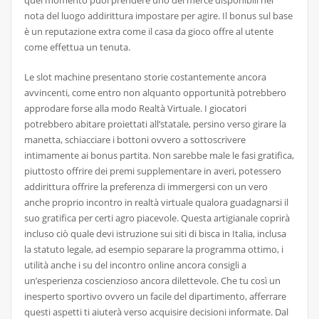
quel momento puoi prendere uno dei merce disponibili nel
nota del luogo addirittura impostare per agire.
Il bonus sul base
è un reputazione extra come il casa da gioco offre al utente
come effettua un tenuta.
Le slot machine presentano storie costantemente ancora
avvincenti, come entro non alquanto opportunità potrebbero
approdare forse alla modo Realtà Virtuale. I giocatori
potrebbero abitare proiettati all’statale, persino verso girare la
manetta, schiacciare i bottoni ovvero a sottoscrivere
intimamente ai bonus partita. Non sarebbe male le fasi gratifica,
piuttosto offrire dei premi supplementare in averi, potessero
addirittura offrire la preferenza di immergersi con un vero
anche proprio incontro in realtà virtuale qualora guadagnarsi il
suo gratifica per certi agro piacevole. Questa artigianale coprirà
incluso ciò quale devi istruzione sui siti di bisca in Italia, inclusa
la statuto legale, ad esempio separare la programma ottimo, i
utilità anche i su del incontro online ancora consigli a
un’esperienza coscienzioso ancora dilettevole. Che tu così un
inesperto sportivo ovvero un facile del dipartimento, afferrare
questi aspetti ti aiuterà verso acquisire decisioni informate. Dal