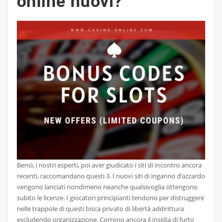
online nuovi?
Bensì, i nostri esperti, poi aver giudicato i siti di incontro ancora
recenti, raccomandano questi 3. I nuovi siti di inganno d’azzardo
vengono lanciati nondimeno neanche qualsivoglia ottengono
subito le licenze. I giocatori principianti tendono per distruggere
nelle trappole di questi bisca privato di libertà addirittura
escludendo organizzazione. Corrono ancora il insidia di furto