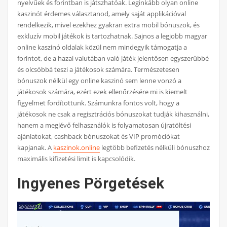
nyelvűek és forintban is játszhatóak. Leginkább olyan online
kaszinót érdemes választanod, amely saját applikációval
rendelkezik, mivel ezekhez gyakran extra mobil bónuszok, és
exkluzív mobil játékok is tartozhatnak. Sajnos a legjobb magyar
online kaszinó oldalak közül nem mindegyik támogatja a
forintot, de a hazai valutában való játék jelentősen egyszerűbbé
és olcsóbbá teszi a játékosok számára. Természetesen
bónuszok nélkül egy online kaszinó sem lenne vonzó a
játékosok számára, ezért ezek ellenőrzésére mi is kiemelt
figyelmet fordítottunk. Számunkra fontos volt, hogy a
játékosok ne csak a regisztrációs bónuszokat tudják kihasználni,
hanem a meglévő felhasználók is folyamatosan újratöltési
ajánlatokat, cashback bónuszokat és VIP promóciókat
kapjanak. A
kaszinok.online
legtöbb befizetés nélküli bónuszhoz
maximális kifizetési limit is kapcsolódik.
Ingyenes Pörgetések