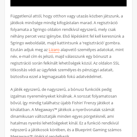
Függetlenül attól, hogy otthon vagy utazás közben játszunk, a
játékok minősége mindig kifogástalan marad. A regisztráció
folyamata a 5gringo oldalon rendkívül egyszerű, mely csak
néhány percet vesz igénybe. Első lépésként fel kell keresnünk a
5gringo weboldalát, majd kattintsunk a ‘regisztráció’ gombra.
Ezután adjuk meg az
Lizaro
alapvető személyes adatokat, mint
név, e-mail cím és jelszó, majd válasszunk egy bónuszt a
regisztráció során felkínált lehetőségek közül. Az oldalon SSL
titkosítás védi az ügyfelek személyes és pénzügyi adatait,
biztosítva ezzel a legmagasabb fokú adatvédelmet.
A játék egyszerű, de nagyszerű, a bónusz funkciók pedig
izgalmas nyereményeket kínálnak. A sorozat folyamatosan
bővül, így mindig találhatsz újabb Fishin’ Frenzy játékot a
kínálatban. A Megaways™ játékok a nyerővonalak számát
dinamikusan változtatják minden egyes pörgetésnél, ami
hatalmas nyerési lehetőségeket kínál. Ez a funkció rendkívül
népszerű a játékosok körében, és a Blueprint Gaming számos
Megaways™ játékkal rendelkezik.