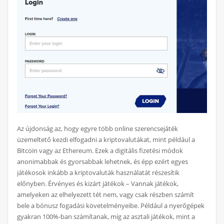
Az újdonság az, hogy egyre több online szerencsejáték
üzemeltető kezdi elfogadni a kriptovalutákat, mint például a
Bitcoin vagy az Ethereum. Ezek a digitális fizetési módok
anonimabbak és gyorsabbak lehetnek, és épp ezért egyes
játékosok inkább a kriptovaluták használatát részesítik
előnyben. Érvényes és kizárt játékok – Vannak játékok,
amelyeken az elhelyezett tét nem, vagy csak részben számít
bele a bónusz fogadási követelményeibe. Például a nyerőgépek
gyakran 100%-ban számítanak, míg az asztali játékok, mint a