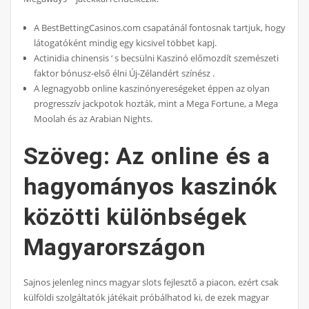
A BestBettingCasinos.com csapatánál fontosnak tartjuk, hogy
látogatóként mindig egy kicsivel többet kapj.
Actinidia chinensis ‘ s becsülni Kaszinó előmozdít szemészeti
faktor bónusz-első élni Új-Zélandért színész .
A legnagyobb online kaszinónyereségeket éppen az olyan
progresszív jackpotok hozták, mint a Mega Fortune, a Mega
Moolah és az Arabian Nights.
Szöveg: Az online és a
hagyományos kaszinók
közötti különbségek
Magyarországon
Sajnos jelenleg nincs magyar slots fejlesztő a piacon, ezért csak
külföldi szolgáltatók játékait próbálhatod ki, de ezek magyar