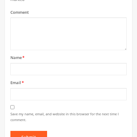
Comment
Name
*
Email
*
Save my name, email, and website in this browser for the next time I
comment.