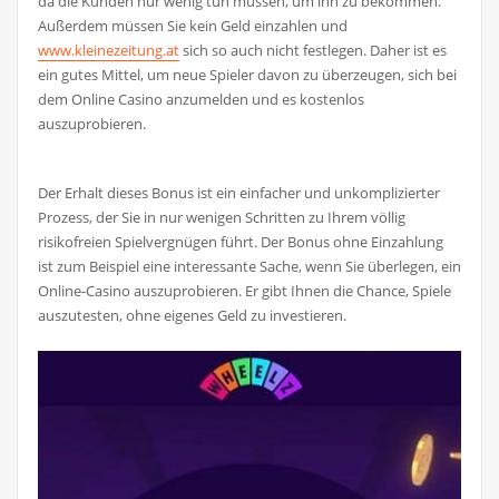
da die Kunden nur wenig tun müssen, um ihn zu bekommen.
Außerdem müssen Sie kein Geld einzahlen und
www.kleinezeitung.at
sich so auch nicht festlegen. Daher ist es
ein gutes Mittel, um neue Spieler davon zu überzeugen, sich bei
dem Online Casino anzumelden und es kostenlos
auszuprobieren.
Der Erhalt dieses Bonus ist ein einfacher und unkomplizierter
Prozess, der Sie in nur wenigen Schritten zu Ihrem völlig
risikofreien Spielvergnügen führt. Der Bonus ohne Einzahlung
ist zum Beispiel eine interessante Sache, wenn Sie überlegen, ein
Online-Casino auszuprobieren. Er gibt Ihnen die Chance, Spiele
auszutesten, ohne eigenes Geld zu investieren.