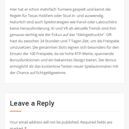
Hier hat er schon mehrfach Turniere gespielt und kennt die
Regeln für Texas Hold’em oder Stud in- und auswendig.
Natürlich sind auch Spielstrategien wie Paroli oder Labouchère
keine Herausforderung. KI und VR als aktuelle Trends sind ihm
genauso wichtig wie der Fokus auf das “Kleingedruckte”. Oft
hast du zwischen 24 Stunden und 7 Tagen Zeit, um die Freispiele
umzusetzen. Die genannten Slots eignen sich besonders für den
Einsatz der 100 Freispiele, da sie hohe RTP-Werte, spannende
Bonusfunktionen und ein bekanntes Design bieten. Der Bonus
ermöglicht dir das kostenlose Testen neuer Spielautomaten mit
der Chance auf Echtgeldgewinne.
Leave a Reply
Your email address will not be published.
Required fields are
marked
*