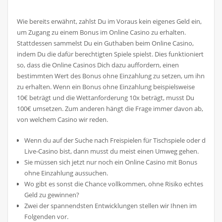
Wie bereits erwähnt, zahlst Du im Voraus kein eigenes Geld ein,
um Zugang zu einem Bonus im Online Casino zu erhalten.
Stattdessen sammelst Du ein Guthaben beim Online Casino,
indem Du die dafür berechtigten Spiele spielst. Dies funktioniert
so, dass die Online Casinos Dich dazu auffordern, einen
bestimmten Wert des Bonus ohne Einzahlung zu setzen, um ihn
zu erhalten. Wenn ein Bonus ohne Einzahlung beispielsweise
10€ beträgt und die Wettanforderung 10x beträgt, musst Du
100€ umsetzen. Zum anderen hängt die Frage immer davon ab,
von welchem Casino wir reden.
Wenn du auf der Suche nach Freispielen für Tischspiele oder das
Live-Casino bist, dann musst du meist einen Umweg gehen.
Sie müssen sich jetzt nur noch ein Online Casino mit Bonus
ohne Einzahlung aussuchen.
Wo gibt es sonst die Chance vollkommen, ohne Risiko echtes
Geld zu gewinnen?
Zwei der spannendsten Entwicklungen stellen wir Ihnen im
Folgenden vor.